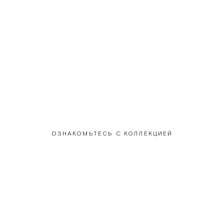
й чернильно-син
оттенок
очной насыщен
ОЗНАКОМЬТЕСЬ С КОЛЛЕКЦИЕЙ